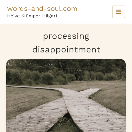
Skip
words-and-soul.com
to
content
Heike Klümper-Hilgart
processing
disappointment