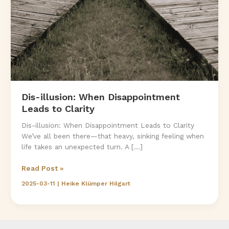
Dis-illusion: When Disappointment
Leads to Clarity
Dis-illusion: When Disappointment Leads to Clarity
We’ve all been there—that heavy, sinking feeling when
life takes an unexpected turn. A […]
Dis-
Read Post »
illusion:
2025-03-11
|
Heike Klümper Hilgart
When
Disappointment
Leads
to