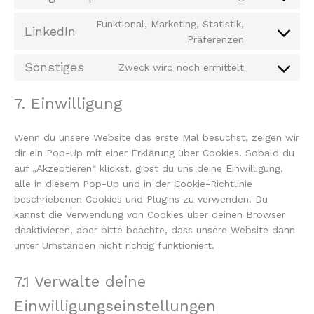
Consent
under-
to
construction
Funktional, Marketing, Statistik,
LinkedIn
service
Consent
Präferenzen
google-
to
maps
Sonstiges
service
Zweck wird noch ermittelt
Consent
linkedin
to
7. Einwilligung
service
sonstiges
Wenn du unsere Website das erste Mal besuchst, zeigen wir
dir ein Pop-Up mit einer Erklärung über Cookies. Sobald du
auf „Akzeptieren“ klickst, gibst du uns deine Einwilligung,
alle in diesem Pop-Up und in der Cookie-Richtlinie
beschriebenen Cookies und Plugins zu verwenden. Du
kannst die Verwendung von Cookies über deinen Browser
deaktivieren, aber bitte beachte, dass unsere Website dann
unter Umständen nicht richtig funktioniert.
7.1 Verwalte deine
Einwilligungseinstellungen