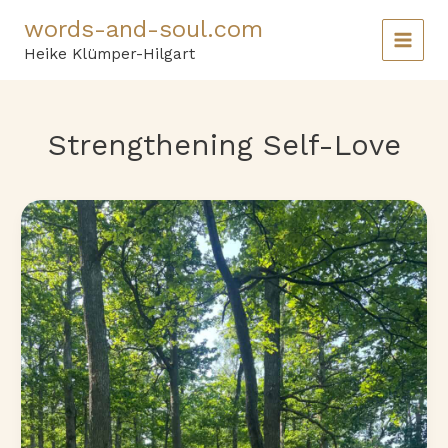
Skip
words-and-soul.com
to
content
Heike Klümper-Hilgart
Strengthening Self-Love