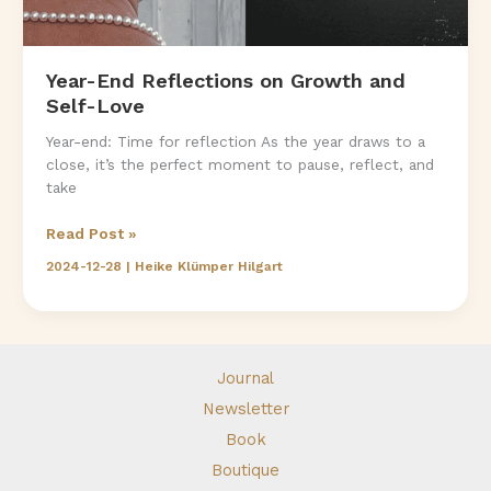
Year-End Reflections on Growth and
Self-Love
Year-end: Time for reflection As the year draws to a
close, it’s the perfect moment to pause, reflect, and
take
Year-
Read Post »
End
2024-12-28
|
Heike Klümper Hilgart
Reflections
on
Growth
and
Self-
Journal
Love
Newsletter
Book
Boutique