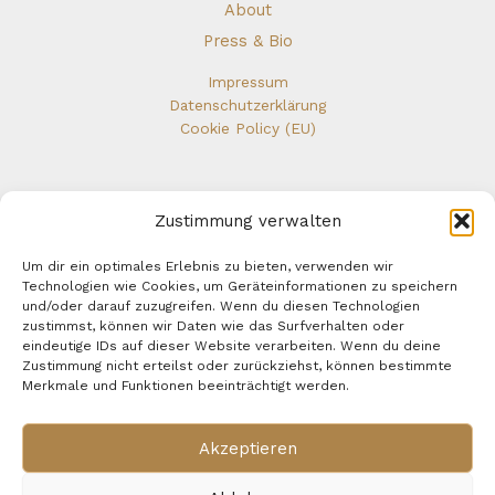
About
Press & Bio
Impressum
Datenschutzerklärung
Cookie Policy (EU)
Zustimmung verwalten
Um dir ein optimales Erlebnis zu bieten, verwenden wir
Technologien wie Cookies, um Geräteinformationen zu speichern
und/oder darauf zuzugreifen. Wenn du diesen Technologien
zustimmst, können wir Daten wie das Surfverhalten oder
eindeutige IDs auf dieser Website verarbeiten. Wenn du deine
Zustimmung nicht erteilst oder zurückziehst, können bestimmte
© 2026 Heike Klümper-Hilgart - words-and-soul.com ·
Merkmale und Funktionen beeinträchtigt werden.
Created with heart.
Akzeptieren