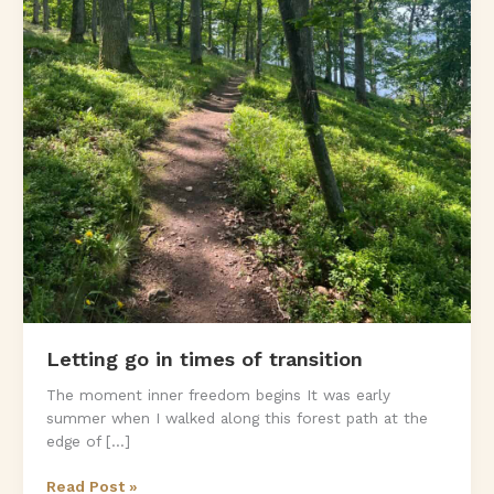
Letting go in times of transition
The moment inner freedom begins It was early
summer when I walked along this forest path at the
edge of […]
Letting
Read Post »