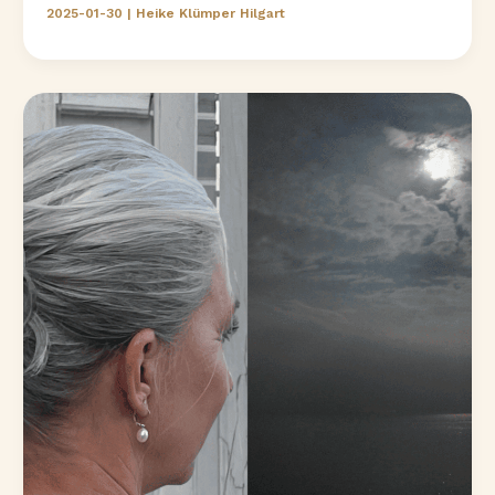
starts
2025-01-30
|
Heike Klümper Hilgart
with
ourselves