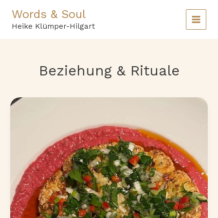
Zum
Words & Soul
Inhalt
springen
Heike Klümper-Hilgart
Beziehung & Rituale