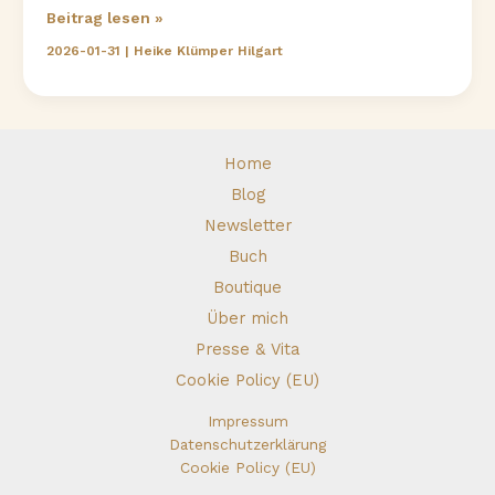
Eine
Beitrag lesen »
Reise
2026-01-31
|
Heike Klümper Hilgart
zum
Glück
–
das
Glück
Home
ist
Blog
in
Newsletter
dir
Buch
Boutique
Über mich
Presse & Vita
Cookie Policy (EU)
Impressum
Datenschutzerklärung
Cookie Policy (EU)