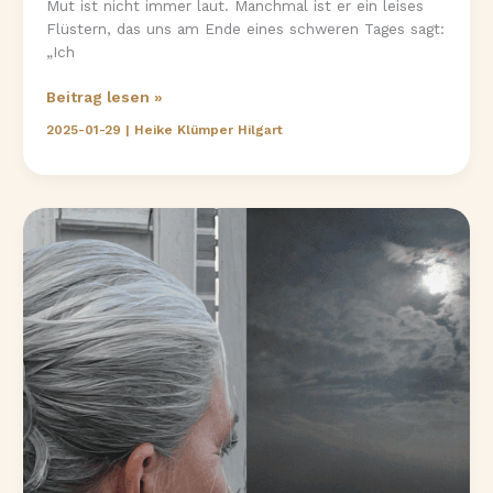
Mut ist nicht immer laut. Manchmal ist er ein leises
Flüstern, das uns am Ende eines schweren Tages sagt:
„Ich
Die
Beitrag lesen »
Kraft
2025-01-29
|
Heike Klümper Hilgart
des
Mutes
–
warum
wir
ihn
gerade
jetzt
brauchen