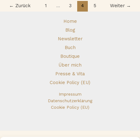
←
Zurück
1
…
3
4
5
Weiter
→
für
ein
erfülltes
Home
Leben
Blog
Newsletter
Buch
Boutique
Über mich
Presse & Vita
Cookie Policy (EU)
Impressum
Datenschutzerklärung
Cookie Policy (EU)