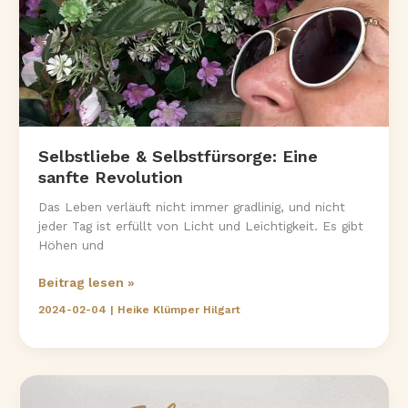
Selbstliebe & Selbstfürsorge: Eine
sanfte Revolution
Das Leben verläuft nicht immer gradlinig, und nicht
jeder Tag ist erfüllt von Licht und Leichtigkeit. Es gibt
Höhen und
Selbstliebe
Beitrag lesen »
&
2024-02-04
|
Heike Klümper Hilgart
Selbstfürsorge:
Eine
sanfte
Revolution