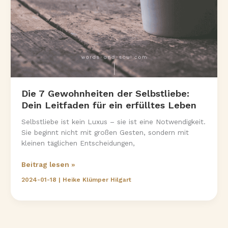
Die 7 Gewohnheiten der Selbstliebe:
Dein Leitfaden für ein erfülltes Leben
Selbstliebe ist kein Luxus – sie ist eine Notwendigkeit.
Sie beginnt nicht mit großen Gesten, sondern mit
kleinen täglichen Entscheidungen,
Die
Beitrag lesen »
7
2024-01-18
|
Heike Klümper Hilgart
Gewohnheiten
der
Selbstliebe:
Dein
Leitfaden