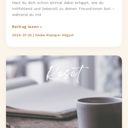
Hast du dich schon einmal dabei ertappt, wie du
mitfühlend und liebevoll zu deinen Freund:innen bist –
während du mit
Lieb
Beitrag lesen »
dich
2024-01-25
|
Heike Klümper Hilgart
selbst
so,
wie
du
geliebt
werden
möchtest