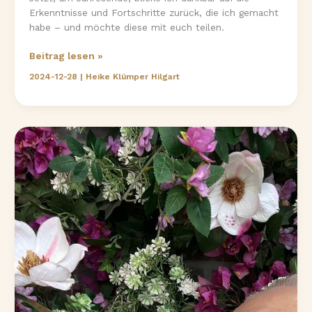
Erkenntnisse und Fortschritte zurück, die ich gemacht
habe – und möchte diese mit euch teilen.
Jahresrückblick
Beitrag lesen »
–
2024-12-28
|
Heike Klümper Hilgart
Wachstum
und
Selbstliebe